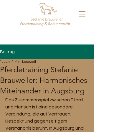
Pferdetraining & Reitunterricht
Beitrag
1. Juni
4 Min. Lesezeit
Pferdetraining Stefanie
Brauweiler: Harmonisches
Miteinander in Augsburg
Das Zusammenspiel zwischen Pferd 
und Mensch ist eine besondere 
Verbindung, die auf Vertrauen, 
Respekt und gegenseitigem 
Verständnis beruht. In Augsburg und 