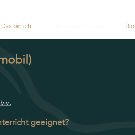
Das bin ich
Leistungen/Preise
Blo
(mobil)
biet
nterricht geeignet?