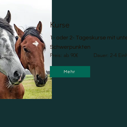
Kurse
1- oder 2- Tageskurse mit unt
Schwerpunkten
Preis: ab 90€ Dauer: 2-4 Einhei
Mehr