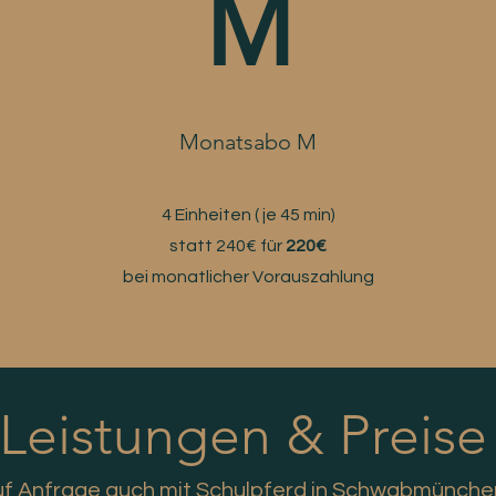
M
Monatsabo M
4 Einheiten ( je 45 min)
statt 240€ für
220€
bei monatlicher Vorauszahlung
Leistungen & Preise
f Anfrage auch mit Schulpferd in Schwabmünche