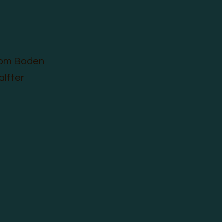
vom Boden
lfter