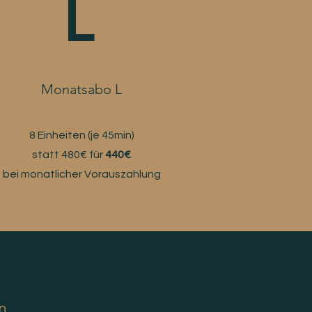
L
Monatsabo L
8 Einheiten (je 45min)
statt 480€ für
440€
bei monatlicher Vorauszahlung
n