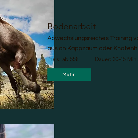
Bodenarbeit
Abwechslungsreiches Training 
aus an Kappzaum oder Knotenha
Preis: ab 55€ Dauer: 30-45 Min.
Mehr