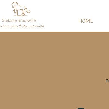
HOME
rdetraining & Reitunterricht
F