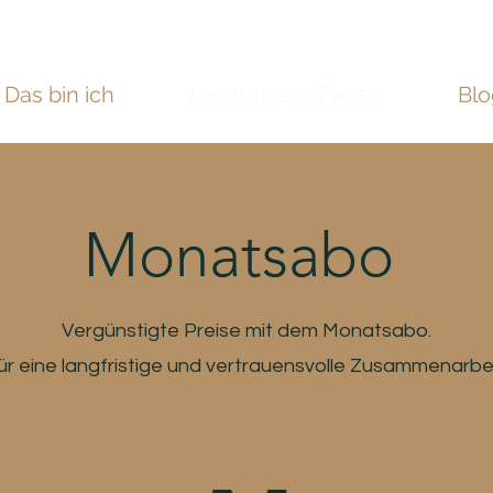
Das bin ich
Leistungen/Preise
Blo
Monatsabo
Vergünstigte Preise mit dem Monatsabo.
ür eine langfristige und vertrauensvolle Zusammenarbei