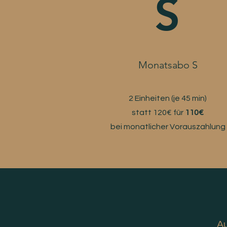
S
Monatsabo S
2 Einheiten (je 45 min)
statt 120€ für
110€
bei monatlicher Vorauszahlung
Au