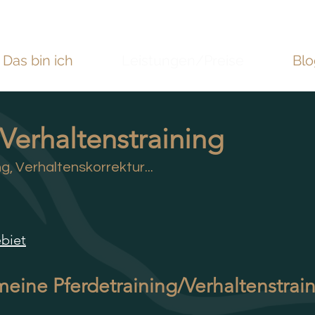
Das bin ich
Leistungen/Preise
Blo
Verhaltenstraining
 Verhaltenskorrektur...
biet
emeine Pferdetraining/Verhaltenstrai