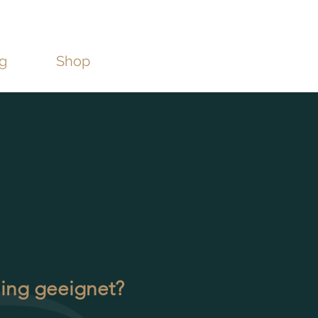
g
Shop
ning geeignet?